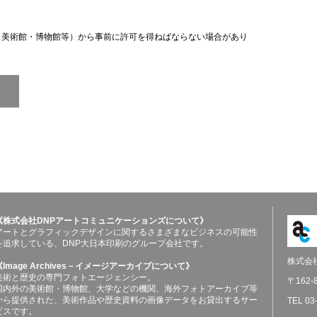
（美術館・博物館等）から事前に許可を得ねばならない場合があり
《株式会社DNPアートコミュニケーションズについて》
アートとグラフィックデザインに関するさまざまなビジネスの可能性
を追求している、DNP大日本印刷のグループ会社です。
株式会
《Image Archives－イメージアーカイブについて》
美術と歴史の専門フォトエージェンシー。
〒162
国内外の美術館・博物館、大学などの機関、海外フォトアーカイブ等
から提供された、美術作品や歴史資料の画像データをお貸出するサー
TEL 03
ビスです。