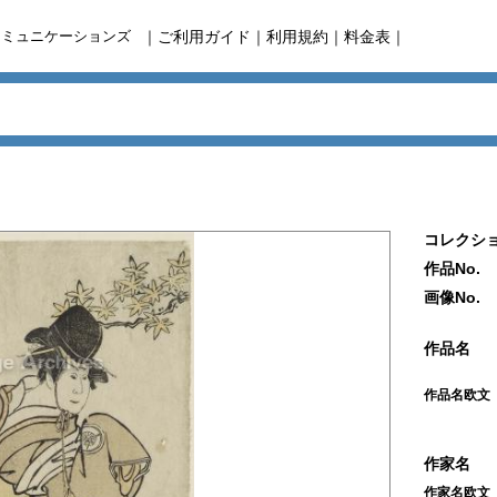
コミュニケーションズ
｜
ご利用ガイド
｜
利用規約
｜
料金表
｜
コレクショ
作品No.
画像No.
作品名
作品名欧文
作家名
作家名欧文