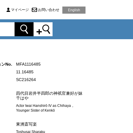
マイページ
お問い合わせ
English
ンNo.
MFA1116485
11.16485
SC216264
四代目岩井半四郎の神祇官兼好が妹
千はや
Actor Iwai Hanshirō IV as Chihaya，
Younger Sister of Kenkō
東洲斎写楽
Toshusai Sharaku