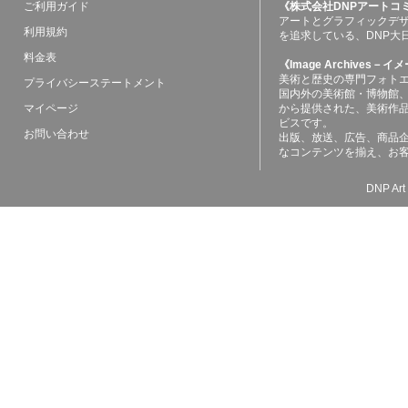
ご利用ガイド
《株式会社DNPアートコ
アートとグラフィックデ
利用規約
を追求している、DNP大
料金表
《Image Archives
美術と歴史の専門フォト
プライバシーステートメント
国内外の美術館・博物館
マイページ
から提供された、美術作
ビスです。
お問い合わせ
出版、放送、広告、商品
なコンテンツを揃え、お
DNP Art 