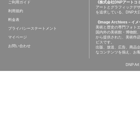
ご利用ガイド
《株式会社DNPアートコ
アートとグラフィックデ
利用規約
を追求している、DNP大
料金表
《Image Archives
美術と歴史の専門フォト
プライバシーステートメント
国内外の美術館・博物館
マイページ
から提供された、美術作
ビスです。
お問い合わせ
出版、放送、広告、商品
なコンテンツを揃え、お
DNP Art 