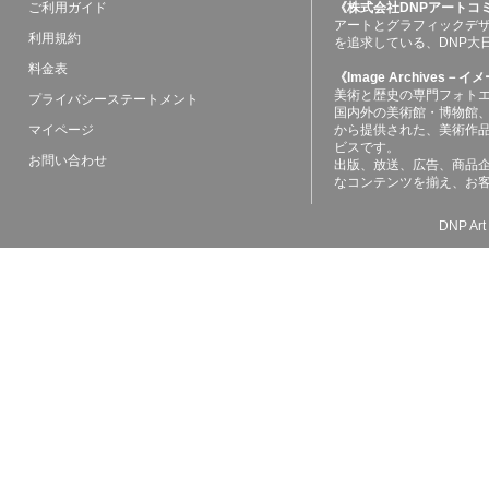
ご利用ガイド
《株式会社DNPアートコ
アートとグラフィックデ
利用規約
を追求している、DNP大
料金表
《Image Archives
美術と歴史の専門フォト
プライバシーステートメント
国内外の美術館・博物館
マイページ
から提供された、美術作
ビスです。
お問い合わせ
出版、放送、広告、商品
なコンテンツを揃え、お
DNP Art 