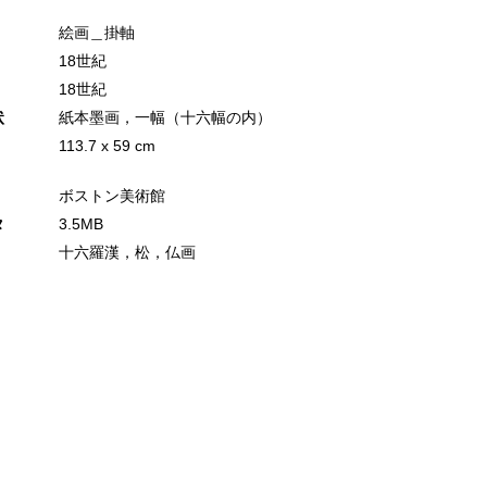
絵画＿掛軸
18世紀
18世紀
状
紙本墨画，一幅（十六幅の内）
113.7 x 59 cm
ボストン美術館
タ
3.5MB
十六羅漢，松，仏画