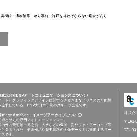
（美術館・博物館等）から事前に許可を得ねばならない場合があり
《株式会社DNPアートコミュニケーションズについて》
アートとグラフィックデザインに関するさまざまなビジネスの可能性
を追求している、DNP大日本印刷のグループ会社です。
株式会
《Image Archives－イメージアーカイブについて》
美術と歴史の専門フォトエージェンシー。
〒162
国内外の美術館・博物館、大学などの機関、海外フォトアーカイブ等
から提供された、美術作品や歴史資料の画像データをお貸出するサー
TEL 03
ビスです。