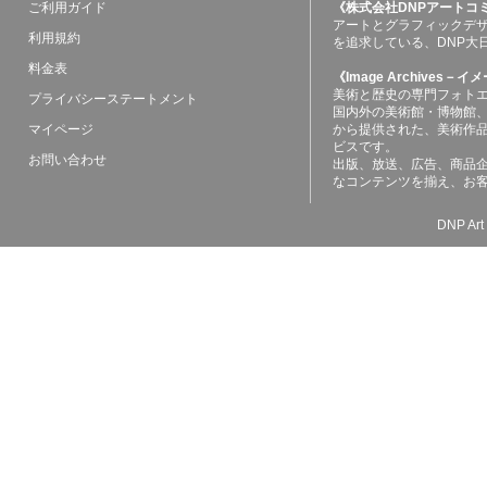
ご利用ガイド
《株式会社DNPアートコ
アートとグラフィックデ
利用規約
を追求している、DNP大
料金表
《Image Archives
美術と歴史の専門フォト
プライバシーステートメント
国内外の美術館・博物館
マイページ
から提供された、美術作
ビスです。
お問い合わせ
出版、放送、広告、商品
なコンテンツを揃え、お
DNP Art 