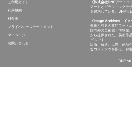
ご利用ガイド
《株式会社DNPアートコ
アートとグラフィックデ
利用規約
を追求している、DNP大
料金表
《Image Archives
美術と歴史の専門フォト
プライバシーステートメント
国内外の美術館・博物館
マイページ
から提供された、美術作
ビスです。
お問い合わせ
出版、放送、広告、商品
なコンテンツを揃え、お
DNP Art 