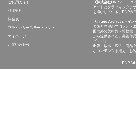
ご利用ガイド
《株式会社DNPアートコ
アートとグラフィックデ
利用規約
を追求している、DNP大
料金表
《Image Archives
美術と歴史の専門フォト
プライバシーステートメント
国内外の美術館・博物館
マイページ
から提供された、美術作
ビスです。
お問い合わせ
出版、放送、広告、商品
なコンテンツを揃え、お
DNP Art 