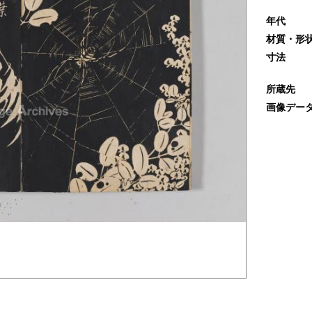
年代
材質・形
寸法
所蔵先
画像デー