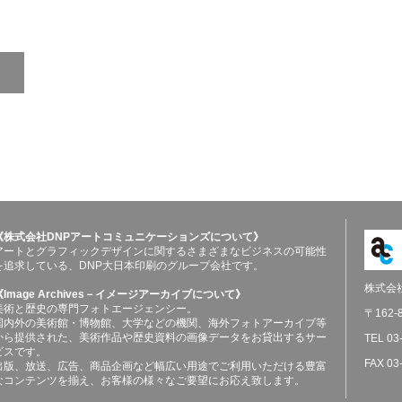
《株式会社DNPアートコミュニケーションズについて》
アートとグラフィックデザインに関するさまざまなビジネスの可能性
を追求している、DNP大日本印刷のグループ会社です。
株式会
《Image Archives－イメージアーカイブについて》
美術と歴史の専門フォトエージェンシー。
〒162
国内外の美術館・博物館、大学などの機関、海外フォトアーカイブ等
から提供された、美術作品や歴史資料の画像データをお貸出するサー
TEL 03
ビスです。
FAX 03
出版、放送、広告、商品企画など幅広い用途でご利用いただける豊富
なコンテンツを揃え、お客様の様々なご要望にお応え致します。