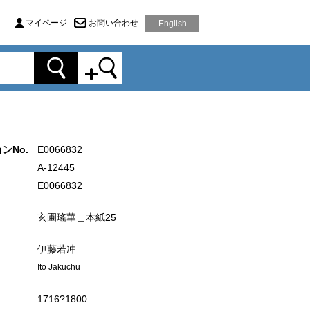
マイページ
お問い合わせ
English
ンNo.
E0066832
A-12445
E0066832
玄圃瑤華＿本紙25
伊藤若冲
Ito Jakuchu
1716?1800