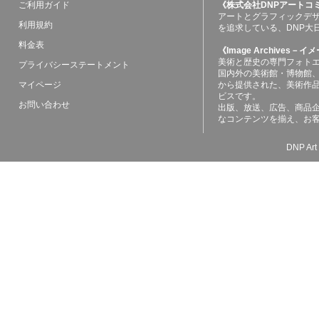
ご利用ガイド
《株式会社DNPアートコ
アートとグラフィックデ
利用規約
を追求している、DNP大
料金表
《Image Archives
美術と歴史の専門フォト
プライバシーステートメント
国内外の美術館・博物館
マイページ
から提供された、美術作
ビスです。
お問い合わせ
出版、放送、広告、商品
なコンテンツを揃え、お
DNP Art 