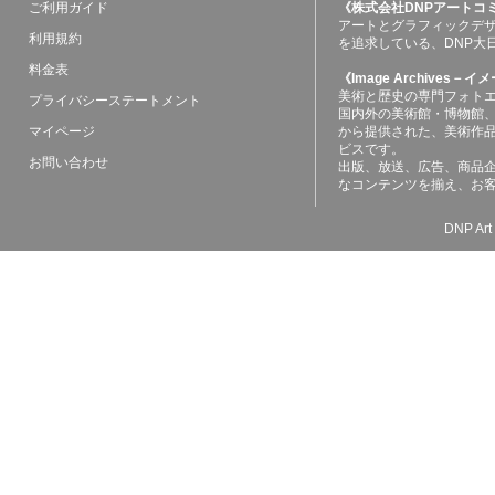
ご利用ガイド
《株式会社DNPアートコ
アートとグラフィックデ
利用規約
を追求している、DNP大
料金表
《Image Archives
美術と歴史の専門フォト
プライバシーステートメント
国内外の美術館・博物館
マイページ
から提供された、美術作
ビスです。
お問い合わせ
出版、放送、広告、商品
なコンテンツを揃え、お
DNP Art 