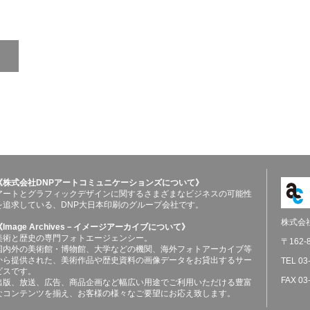
《株式会社DNPアートコミュニケーションズについて》
アートとグラフィックデザインに関するさまざまなビジネスの可能性
を追求している、DNP大日本印刷のグループ会社です。
株式会
《Image Archives－イメージアーカイブについて》
美術と歴史の専門フォトエージェンシー。
〒162
国内外の美術館・博物館、大学などの機関、海外フォトアーカイブ等
から提供された、美術作品や歴史資料の画像データをお貸出するサー
TEL 03
ビスです。
FAX 03
出版、放送、広告、商品企画など幅広い用途でご利用いただける豊富
なコンテンツを揃え、お客様の様々なご要望にお応え致します。