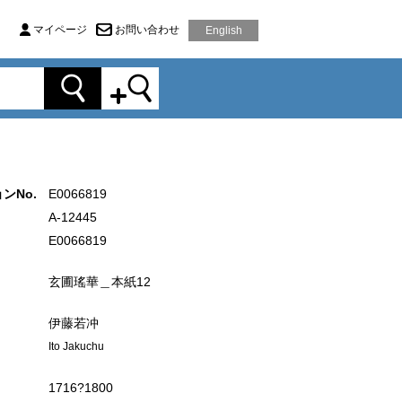
マイページ
お問い合わせ
English
ンNo.
E0066819
A-12445
E0066819
玄圃瑤華＿本紙12
伊藤若冲
Ito Jakuchu
1716?1800