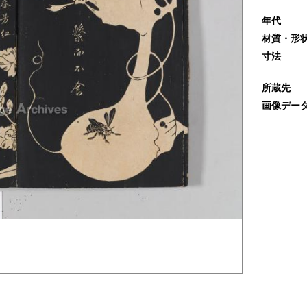
年代
材質・形
寸法
所蔵先
画像デー