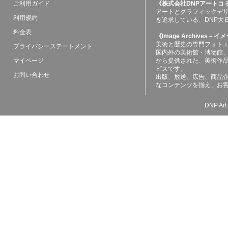
ご利用ガイド
《株式会社DNPアートコ
アートとグラフィックデ
利用規約
を追求している、DNP大
料金表
《Image Archives
美術と歴史の専門フォト
プライバシーステートメント
国内外の美術館・博物館
マイページ
から提供された、美術作
ビスです。
お問い合わせ
出版、放送、広告、商品
なコンテンツを揃え、お
DNP Art 