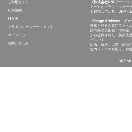
ご利用ガイド
《株式会社DNPアートコ
アートとグラフィックデ
利用規約
を追求している、DNP大
料金表
《Image Archives
美術と歴史の専門フォト
プライバシーステートメント
国内外の美術館・博物館
マイページ
から提供された、美術作
ビスです。
お問い合わせ
出版、放送、広告、商品
なコンテンツを揃え、お
DNP Art 