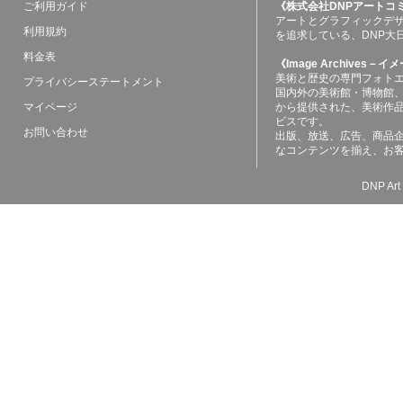
ご利用ガイド
《株式会社DNPアートコ
アートとグラフィックデ
利用規約
を追求している、DNP大
料金表
《Image Archives
美術と歴史の専門フォト
プライバシーステートメント
国内外の美術館・博物館
マイページ
から提供された、美術作
ビスです。
お問い合わせ
出版、放送、広告、商品
なコンテンツを揃え、お
DNP Art 