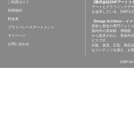
ご利用ガイド
《株式会社DNPアートコ
アートとグラフィックデ
利用規約
を追求している、DNP大
料金表
《Image Archives
美術と歴史の専門フォト
プライバシーステートメント
国内外の美術館・博物館
マイページ
から提供された、美術作
ビスです。
お問い合わせ
出版、放送、広告、商品
なコンテンツを揃え、お
DNP Art 