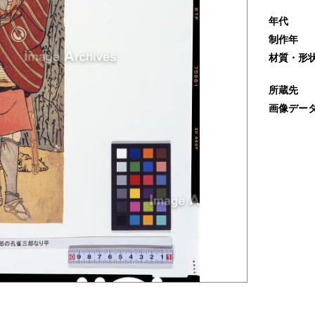
年代
制作年
材質・形
所蔵先
画像デー