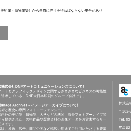
（美術館・博物館等）から事前に許可を得ねばならない場合があり
《株式会社DNPアートコミュニケーションズについて》
アートとグラフィックデザインに関するさまざまなビジネスの可能性
を追求している、DNP大日本印刷のグループ会社です。
株式会
《Image Archives－イメージアーカイブについて》
美術と歴史の専門フォトエージェンシー。
〒162
国内外の美術館・博物館、大学などの機関、海外フォトアーカイブ等
から提供された、美術作品や歴史資料の画像データをお貸出するサー
TEL 03
ビスです。
FAX 03
出版、放送、広告、商品企画など幅広い用途でご利用いただける豊富