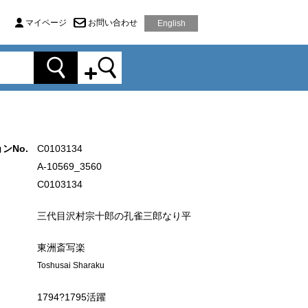
マイページ
お問い合わせ
English
ンNo.
C0103134
A-10569_3560
C0103134
三代目沢村宗十郎の孔雀三郎なり平
東洲斎写楽
Toshusai Sharaku
1794?1795活躍