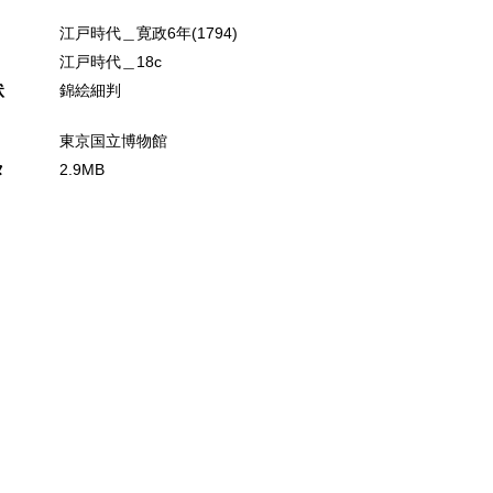
江戸時代＿寛政6年(1794)
江戸時代＿18c
状
錦絵細判
東京国立博物館
タ
2.9MB