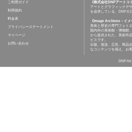
ご利用ガイド
《株式会社DNPアートコ
アートとグラフィックデ
利用規約
を追求している、DNP大
料金表
《Image Archives
美術と歴史の専門フォト
プライバシーステートメント
国内外の美術館・博物館
マイページ
から提供された、美術作
ビスです。
お問い合わせ
出版、放送、広告、商品
なコンテンツを揃え、お
DNP Art 