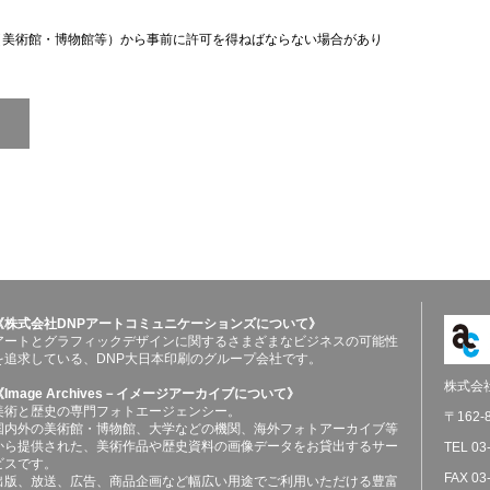
（美術館・博物館等）から事前に許可を得ねばならない場合があり
《株式会社DNPアートコミュニケーションズについて》
アートとグラフィックデザインに関するさまざまなビジネスの可能性
を追求している、DNP大日本印刷のグループ会社です。
株式会
《Image Archives－イメージアーカイブについて》
美術と歴史の専門フォトエージェンシー。
〒162
国内外の美術館・博物館、大学などの機関、海外フォトアーカイブ等
から提供された、美術作品や歴史資料の画像データをお貸出するサー
TEL 03
ビスです。
FAX 03
出版、放送、広告、商品企画など幅広い用途でご利用いただける豊富