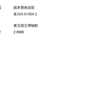
状
紙本墨画淡彩
各154.0×354.1
東京国立博物館
タ
2.8MB