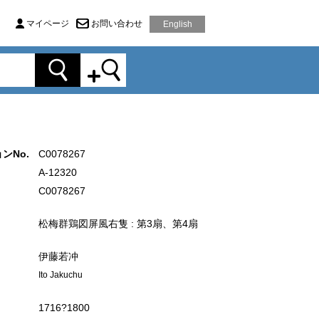
マイページ
お問い合わせ
English
ンNo.
C0078267
A-12320
C0078267
松梅群鶏図屏風右隻 : 第3扇、第4扇
伊藤若冲
Ito Jakuchu
1716?1800