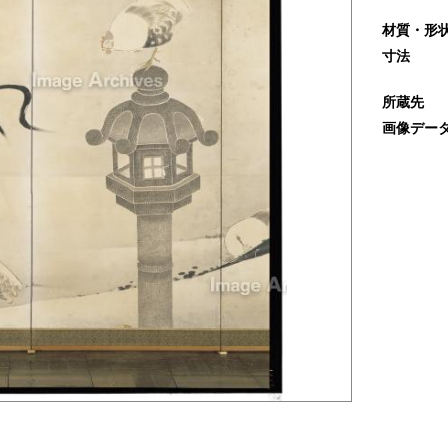
材質・形
寸法
所蔵先
画像デー