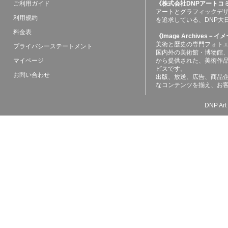
ご利用ガイド
《株式会社DNPアートコ
アートとグラフィックデ
利用規約
を追求している、DNP大
料金表
《Image Archives
美術と歴史の専門フォト
プライバシーステートメント
国内外の美術館・博物館
マイページ
から提供された、美術作
ビスです。
お問い合わせ
出版、放送、広告、商品
なコンテンツを揃え、お
DNP Art 