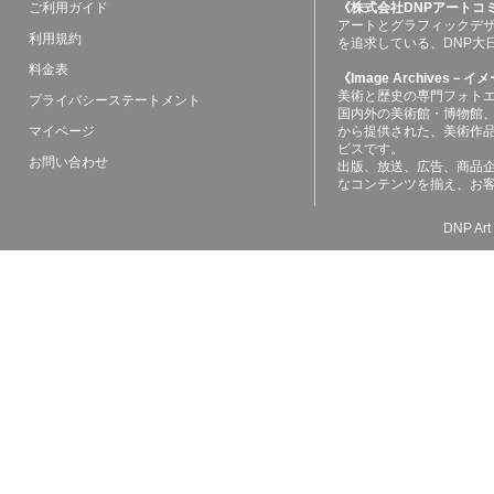
ご利用ガイド
《株式会社DNPアートコ
アートとグラフィックデ
利用規約
を追求している、DNP大
料金表
《Image Archives
美術と歴史の専門フォト
プライバシーステートメント
国内外の美術館・博物館
マイページ
から提供された、美術作
ビスです。
お問い合わせ
出版、放送、広告、商品
なコンテンツを揃え、お
DNP Art 