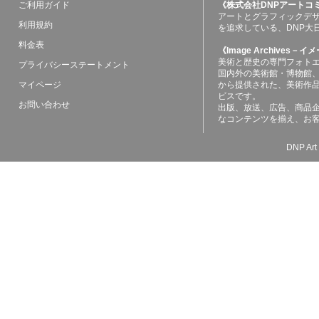
ご利用ガイド
《株式会社DNPアートコ
アートとグラフィックデ
利用規約
を追求している、DNP大
料金表
《Image Archives
美術と歴史の専門フォト
プライバシーステートメント
国内外の美術館・博物館
マイページ
から提供された、美術作
ビスです。
お問い合わせ
出版、放送、広告、商品
なコンテンツを揃え、お
DNP Art 