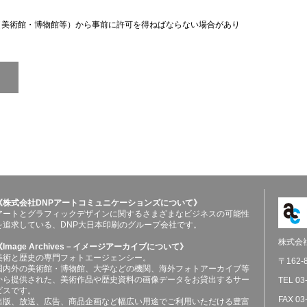
（美術館・博物館等）から事前に許可を得ねばならない場合があり
《株式会社DNPアートコミュニケーションズについて》
アートとグラフィックデザインに関するさまざまなビジネスの可能性
を追求している、DNP大日本印刷のグループ会社です。
株式会
《Image Archives－イメージアーカイブについて》
美術と歴史の専門フォトエージェンシー。
〒162
国内外の美術館・博物館、大学などの機関、海外フォトアーカイブ等
から提供された、美術作品や歴史資料の画像データをお貸出するサー
TEL 03
ビスです。
FAX 03
出版、放送、広告、商品企画など幅広い用途でご利用いただける豊富