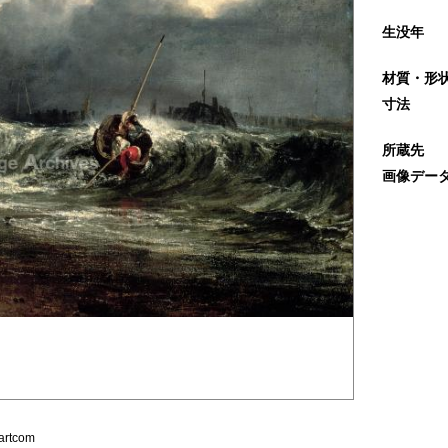
生没年
材質・形
寸法
所蔵先
画像デー
artcom