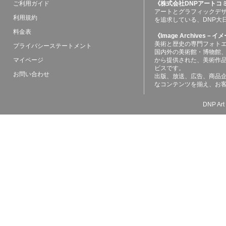
ご利用ガイド
《株式会社DNPアートコ
アートとグラフィックデ
利用規約
を追求している、DNP大
料金表
《Image Archives
美術と歴史の専門フォト
プライバシーステートメント
国内外の美術館・博物館
マイページ
から提供された、美術作
ビスです。
お問い合わせ
出版、放送、広告、商品
なコンテンツを揃え、お
DNP Art 