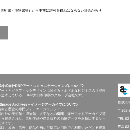
（美術館・博物館等）から事前に許可を得ねばならない場合があり
《株式会社DNPアートコミュニケーションズについて》
アートとグラフィックデザインに関するさまざまなビジネスの可能性
を追求している、DNP大日本印刷のグループ会社です。
株式会
《Image Archives－イメージアーカイブについて》
美術と歴史の専門フォトエージェンシー。
〒162
国内外の美術館・博物館、大学などの機関、海外フォトアーカイブ等
から提供された、美術作品や歴史資料の画像データをお貸出するサー
TEL 03
ビスです。
FAX 03
出版、放送、広告、商品企画など幅広い用途でご利用いただける豊富