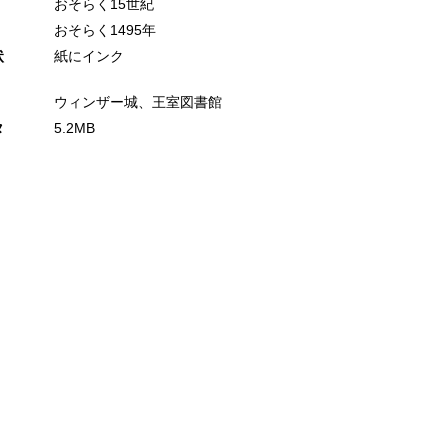
おそらく15世紀
おそらく1495年
状
紙にインク
ウィンザー城、王室図書館
タ
5.2MB