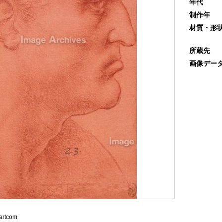
年代
制作年
材質・形
所蔵先
画像デー
artcom