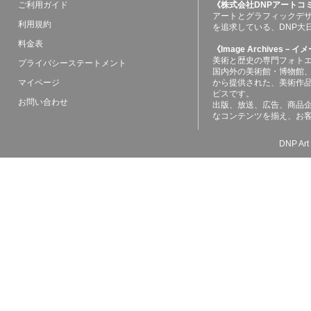
ご利用ガイド
《株式会社DNPアートコ
アートとグラフィックデ
利用規約
を追求している、DNP大
料金表
《Image Archives
美術と歴史の専門フォト
プライバシーステートメント
国内外の美術館・博物館
マイページ
から提供された、美術作
ビスです。
お問い合わせ
出版、放送、広告、商品
なコンテンツを揃え、お
DNP Art 