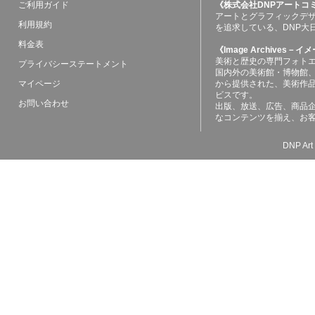
ご利用ガイド
《株式会社DNPアートコ
アートとグラフィックデ
利用規約
を追求している、DNP大
料金表
《Image Archives
美術と歴史の専門フォト
プライバシーステートメント
国内外の美術館・博物館
マイページ
から提供された、美術作
ビスです。
お問い合わせ
出版、放送、広告、商品
なコンテンツを揃え、お
DNP Art 