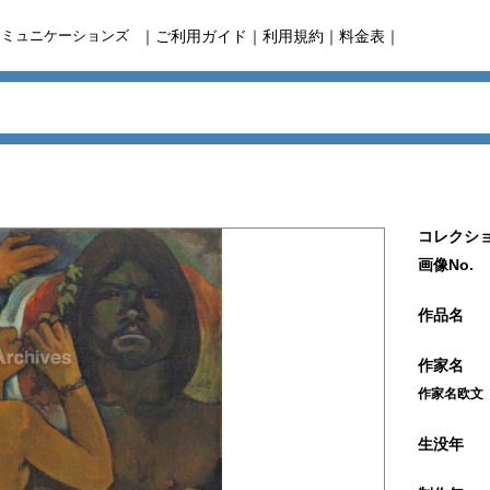
コミュニケーションズ
｜
ご利用ガイド
｜
利用規約
｜
料金表
｜
コレクショ
画像No.
作品名
作家名
作家名欧文
生没年