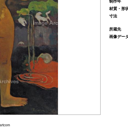
制作年
材質・形
寸法
所蔵先
画像デー
artcom