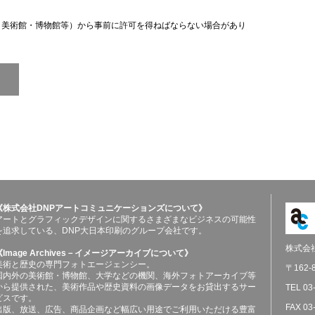
（美術館・博物館等）から事前に許可を得ねばならない場合があり
《株式会社DNPアートコミュニケーションズについて》
アートとグラフィックデザインに関するさまざまなビジネスの可能性
を追求している、DNP大日本印刷のグループ会社です。
株式会
《Image Archives－イメージアーカイブについて》
美術と歴史の専門フォトエージェンシー。
〒162
国内外の美術館・博物館、大学などの機関、海外フォトアーカイブ等
から提供された、美術作品や歴史資料の画像データをお貸出するサー
TEL 03
ビスです。
FAX 03
出版、放送、広告、商品企画など幅広い用途でご利用いただける豊富