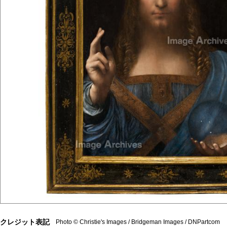
クレジット表記
Photo © Christie's Images / Bridgeman Images / DNPartcom