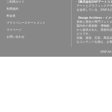
ご利用ガイド
《株式会社DNPアートコ
アートとグラフィックデ
利用規約
を追求している、DNP大
料金表
《Image Archives
美術と歴史の専門フォト
プライバシーステートメント
国内外の美術館・博物館
マイページ
から提供された、美術作
ビスです。
お問い合わせ
出版、放送、広告、商品
なコンテンツを揃え、お
DNP Art 