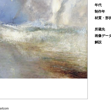
年代
制作年
材質・形
所蔵先
画像デー
解説
artcom