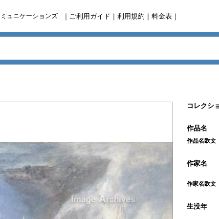
コミュニケーションズ
｜
ご利用ガイド
｜
利用規約
｜
料金表
｜
コレクショ
作品名
作品名欧文
作家名
作家名欧文
生没年