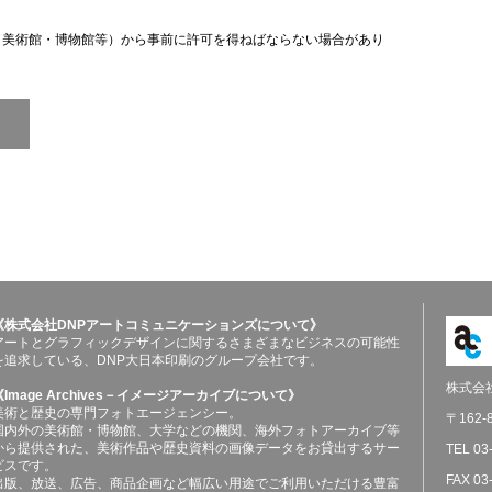
（美術館・博物館等）から事前に許可を得ねばならない場合があり
《株式会社DNPアートコミュニケーションズについて》
アートとグラフィックデザインに関するさまざまなビジネスの可能性
を追求している、DNP大日本印刷のグループ会社です。
株式会
《Image Archives－イメージアーカイブについて》
美術と歴史の専門フォトエージェンシー。
〒162
国内外の美術館・博物館、大学などの機関、海外フォトアーカイブ等
から提供された、美術作品や歴史資料の画像データをお貸出するサー
TEL 03
ビスです。
FAX 03
出版、放送、広告、商品企画など幅広い用途でご利用いただける豊富