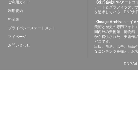
ご利用ガイド
《株式会社DNPアートコ
アートとグラフィックデ
利用規約
を追求している、DNP大
料金表
《Image Archives
美術と歴史の専門フォト
プライバシーステートメント
国内外の美術館・博物館
マイページ
から提供された、美術作
ビスです。
お問い合わせ
出版、放送、広告、商品
なコンテンツを揃え、お
DNP Art 