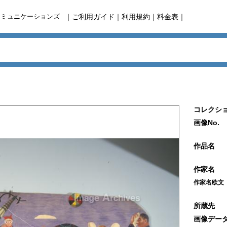
コミュニケーションズ
｜
ご利用ガイド
｜
利用規約
｜
料金表
｜
コレクショ
画像No.
作品名
作家名
作家名欧文
所蔵先
画像デー