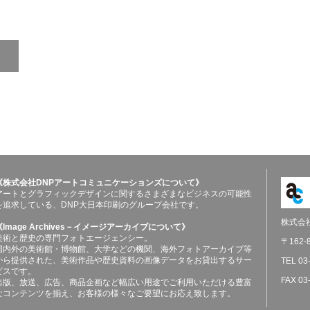
《株式会社DNPアートコミュニケーションズについて》
アートとグラフィックデザインに関するさまざまなビジネスの可能性
を追求している、DNP大日本印刷のグループ会社です。
株式会
《Image Archives－イメージアーカイブについて》
美術と歴史の専門フォトエージェンシー。
〒162
国内外の美術館・博物館、大学などの機関、海外フォトアーカイブ等
から提供された、美術作品や歴史資料の画像データをお貸出するサー
TEL 03
ビスです。
FAX 03
出版、放送、広告、商品企画など幅広い用途でご利用いただける豊富
なコンテンツを揃え、お客様の様々なご要望にお応え致します。