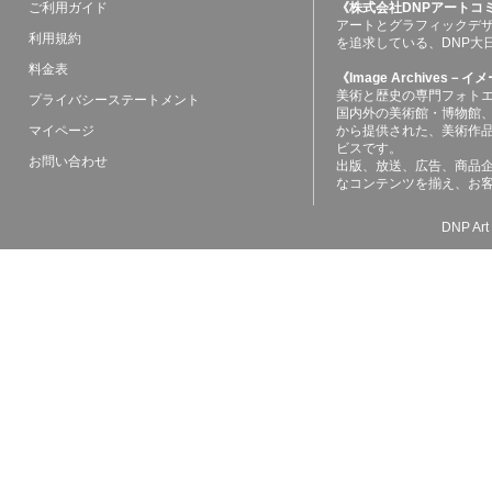
ご利用ガイド
《株式会社DNPアートコ
アートとグラフィックデ
利用規約
を追求している、DNP大
料金表
《Image Archives
美術と歴史の専門フォト
プライバシーステートメント
国内外の美術館・博物館
マイページ
から提供された、美術作
ビスです。
お問い合わせ
出版、放送、広告、商品
なコンテンツを揃え、お
DNP Art 