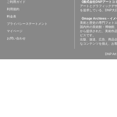
ご利用ガイド
《株式会社DNPアートコ
アートとグラフィックデ
利用規約
を追求している、DNP大
料金表
《Image Archives
美術と歴史の専門フォト
プライバシーステートメント
国内外の美術館・博物館
マイページ
から提供された、美術作
ビスです。
お問い合わせ
出版、放送、広告、商品
なコンテンツを揃え、お
DNP Art 