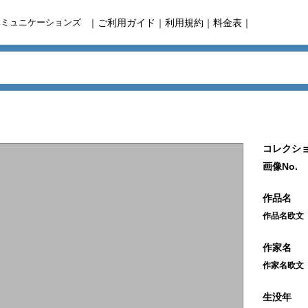
コミュニケーションズ
｜
ご利用ガイド
｜
利用規約
｜
料金表
｜
コレクショ
画像No.
作品名
作品名欧文
作家名
作家名欧文
生没年