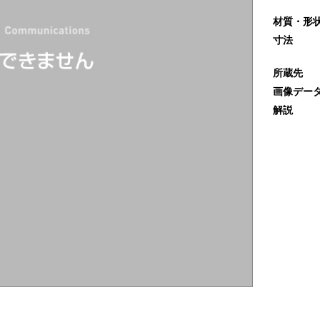
材質・形
寸法
所蔵先
画像デー
解説