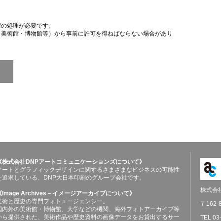
権の処理が必要です。
（美術館・博物館等）から事前に許可を得ねばならない場合があり
《株式会社DNPアートコミュニケーションズについて》
アートとグラフィックデザインに関するさまざまなビジネスの可能性
を追求している、DNP大日本印刷のグループ会社です。
株式会
《Image Archives－イメージアーカイブについて》
美術と歴史の専門フォトエージェンシー。
〒162
国内外の美術館・博物館、大学などの機関、海外フォトアーカイブ等
から提供された、美術作品や歴史資料の画像データをお貸出するサー
TEL 03