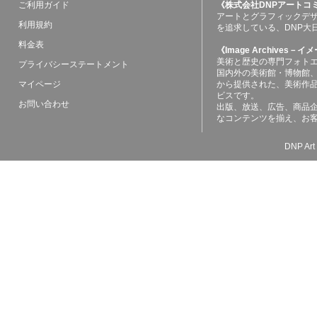
ご利用ガイド
《株式会社DNPアートコ
アートとグラフィックデ
利用規約
を追求している、DNP大
料金表
《Image Archives
美術と歴史の専門フォト
プライバシーステートメント
国内外の美術館・博物館
マイページ
から提供された、美術作
ビスです。
お問い合わせ
出版、放送、広告、商品
なコンテンツを揃え、お
DNP Art 