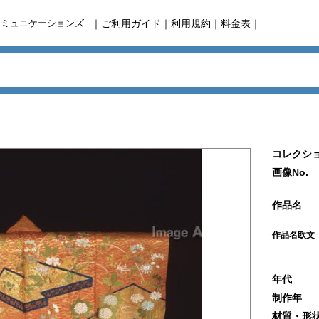
コミュニケーションズ
｜
ご利用ガイド
｜
利用規約
｜
料金表
｜
コレクショ
画像No.
作品名
作品名欧文
年代
制作年
材質・形