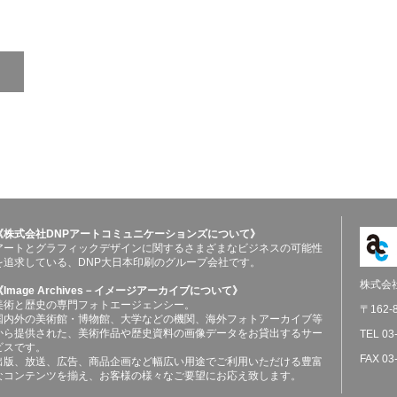
《株式会社DNPアートコミュニケーションズについて》
アートとグラフィックデザインに関するさまざまなビジネスの可能性
を追求している、DNP大日本印刷のグループ会社です。
株式会
《Image Archives－イメージアーカイブについて》
美術と歴史の専門フォトエージェンシー。
〒162
国内外の美術館・博物館、大学などの機関、海外フォトアーカイブ等
から提供された、美術作品や歴史資料の画像データをお貸出するサー
TEL 03
ビスです。
FAX 03
出版、放送、広告、商品企画など幅広い用途でご利用いただける豊富
なコンテンツを揃え、お客様の様々なご要望にお応え致します。