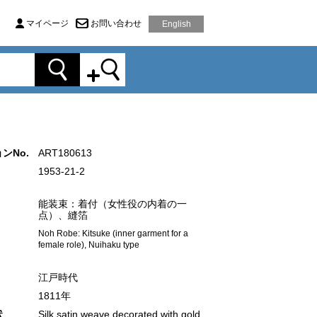
マイページ
お問い合わせ
English
ンNo.
ART180613
1953-21-2
能装束：着付（女性役の内着の一
点）、縫箔
Noh Robe: Kitsuke (inner garment for a
female role), Nuihaku type
江戸時代
1811年
状
Silk satin weave decorated with gold