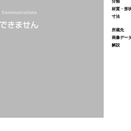
分類
材質・形
寸法
所蔵先
画像デー
解説