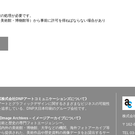
権の処理が必要です。
（美術館・博物館等）から事前に許可を得ねばならない場合があり
《株式会社DNPアートコミュニケーションズについて》
アートとグラフィックデザインに関するさまざまなビジネスの可能性
を追求している、DNP大日本印刷のグループ会社です。
株式会
《Image Archives－イメージアーカイブについて》
美術と歴史の専門フォトエージェンシー。
〒162
国内外の美術館・博物館、大学などの機関、海外フォトアーカイブ等
から提供された、美術作品や歴史資料の画像データをお貸出するサー
TEL 03