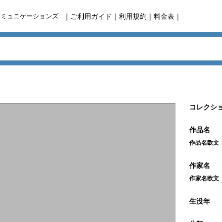
コミュニケーションズ
｜
ご利用ガイド
｜
利用規約
｜
料金表
｜
コレクショ
作品名
作品名欧文
作家名
作家名欧文
生没年