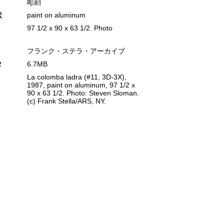
彫刻
状
paint on aluminum
97 1/2 x 90 x 63 1/2. Photo
フランク・ステラ・アーカイブ
タ
6.7MB
La colomba ladra (#11, 3D-3X),
1987, paint on aluminum, 97 1/2 x
90 x 63 1/2. Photo: Steven Sloman.
(c) Frank Stella/ARS, NY.