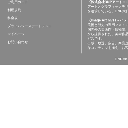
ご利用ガイド
《株式会社DNPアートコ
アートとグラフィックデ
利用規約
を追求している、DNP大
料金表
《Image Archives
美術と歴史の専門フォト
プライバシーステートメント
国内外の美術館・博物館
マイページ
から提供された、美術作
ビスです。
お問い合わせ
出版、放送、広告、商品
なコンテンツを揃え、お
DNP Art 