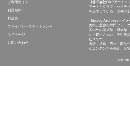
ご利用ガイド
《株式会社DNPアートコ
アートとグラフィックデ
利用規約
を追求している、DNP大
料金表
《Image Archives
美術と歴史の専門フォト
プライバシーステートメント
国内外の美術館・博物館
マイページ
から提供された、美術作
ビスです。
お問い合わせ
出版、放送、広告、商品
なコンテンツを揃え、お
DNP Art 