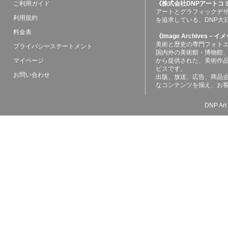
ご利用ガイド
《株式会社DNPアートコ
アートとグラフィックデ
利用規約
を追求している、DNP大
料金表
《Image Archives
美術と歴史の専門フォト
プライバシーステートメント
国内外の美術館・博物館
マイページ
から提供された、美術作
ビスです。
お問い合わせ
出版、放送、広告、商品
なコンテンツを揃え、お
DNP Art 