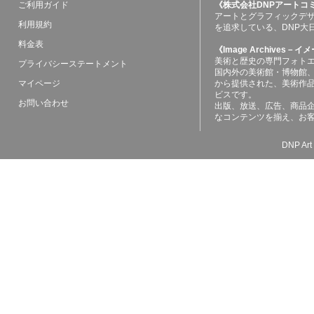
ご利用ガイド
《株式会社DNPアートコ
アートとグラフィックデ
利用規約
を追求している、DNP大
料金表
《Image Archives
美術と歴史の専門フォト
プライバシーステートメント
国内外の美術館・博物館
マイページ
から提供された、美術作
ビスです。
お問い合わせ
出版、放送、広告、商品
なコンテンツを揃え、お
DNP Art 