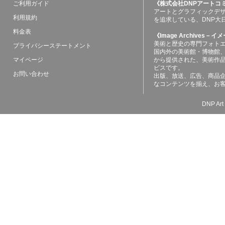
ご利用ガイド
《株式会社DNPアートコ
アートとグラフィックデ
利用規約
を追求している、DNP大
料金表
《Image Archives
美術と歴史の専門フォト
プライバシーステートメント
国内外の美術館・博物館
マイページ
から提供された、美術作
ビスです。
お問い合わせ
出版、放送、広告、商品
なコンテンツを揃え、お
DNP Art 