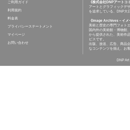
ご利用ガイド
《株式会社DNPアートコ
アートとグラフィックデ
利用規約
を追求している、DNP大
料金表
《Image Archives
美術と歴史の専門フォト
プライバシーステートメント
国内外の美術館・博物館
マイページ
から提供された、美術作
ビスです。
お問い合わせ
出版、放送、広告、商品
なコンテンツを揃え、お
DNP Art 