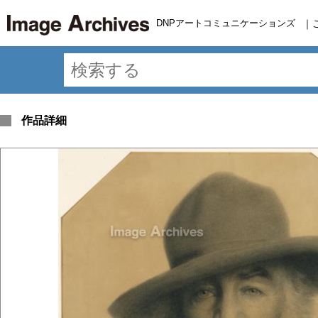
DNPアートコミュニケーションズ
｜
作品詳細