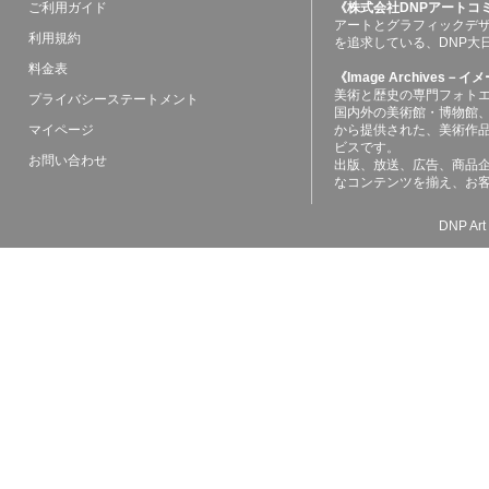
ご利用ガイド
《株式会社DNPアートコ
アートとグラフィックデ
利用規約
を追求している、DNP大
料金表
《Image Archives
美術と歴史の専門フォト
プライバシーステートメント
国内外の美術館・博物館
マイページ
から提供された、美術作
ビスです。
お問い合わせ
出版、放送、広告、商品
なコンテンツを揃え、お
DNP Art 