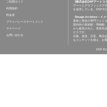
ご利用ガイド
《株式会社DNPアートコ
アートとグラフィックデ
利用規約
を追求している、DNP大
料金表
《Image Archives
美術と歴史の専門フォト
プライバシーステートメント
国内外の美術館・博物館
マイページ
から提供された、美術作
ビスです。
お問い合わせ
出版、放送、広告、商品
なコンテンツを揃え、お
DNP Art 