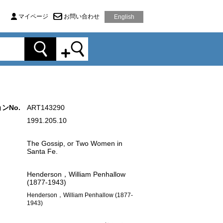
マイページ
お問い合わせ
English
ンNo.
ART143290
1991.205.10
The Gossip, or Two Women in
Santa Fe.
Henderson，William Penhallow
(1877-1943)
Henderson，William Penhallow (1877-
1943)