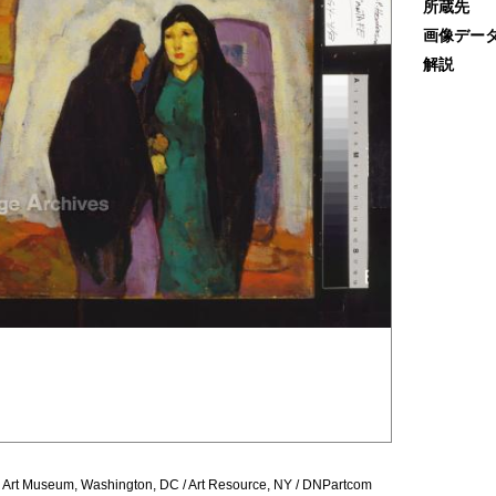
所蔵先
画像デー
解説
 Art Museum, Washington, DC / Art Resource, NY / DNPartcom