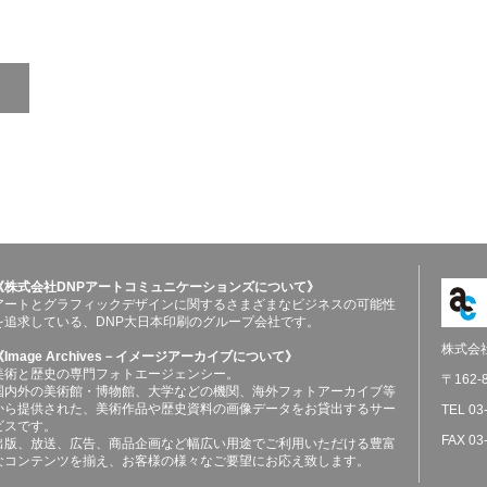
《株式会社DNPアートコミュニケーションズについて》
アートとグラフィックデザインに関するさまざまなビジネスの可能性
を追求している、DNP大日本印刷のグループ会社です。
株式会
《Image Archives－イメージアーカイブについて》
美術と歴史の専門フォトエージェンシー。
〒162
国内外の美術館・博物館、大学などの機関、海外フォトアーカイブ等
から提供された、美術作品や歴史資料の画像データをお貸出するサー
TEL 03
ビスです。
FAX 03
出版、放送、広告、商品企画など幅広い用途でご利用いただける豊富
なコンテンツを揃え、お客様の様々なご要望にお応え致します。