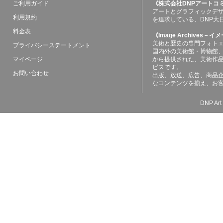
ご利用ガイド
《株式会社DNPアートコ
アートとグラフィックデ
利用規約
を追求している、DNP大
料金表
《Image Archives
美術と歴史の専門フォト
プライバシーステートメント
国内外の美術館・博物館
マイページ
から提供された、美術作
ビスです。
お問い合わせ
出版、放送、広告、商品
なコンテンツを揃え、お
DNP Art 