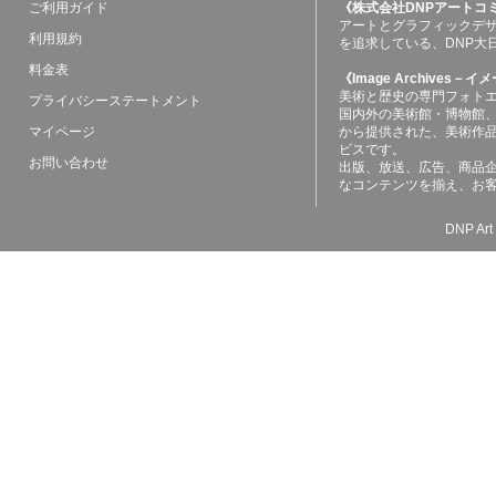
ご利用ガイド
《株式会社DNPアートコ
アートとグラフィックデ
利用規約
を追求している、DNP大
料金表
《Image Archives
美術と歴史の専門フォト
プライバシーステートメント
国内外の美術館・博物館
マイページ
から提供された、美術作
ビスです。
お問い合わせ
出版、放送、広告、商品
なコンテンツを揃え、お
DNP Art 